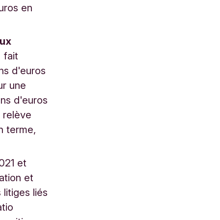
euros en
aux
 fait
ons d'euros
ur une
ions d'euros
 relève
n terme,
021 et
ation et
itiges liés
atio