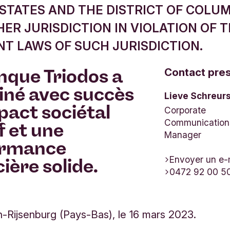
STATES AND THE DISTRICT OF COLUM
ER JURISDICTION IN VIOLATION OF 
NT LAWS OF SUCH JURISDICTION.
nque Triodos a
Contact pre
né avec succès
Lieve Schreur
pact sociétal
Corporate
Communication
f et une
Manager
ormance
Envoyer un e-
ière solide.
0472 92 00 5
-Rijsenburg (Pays-Bas), le 16 mars 2023.