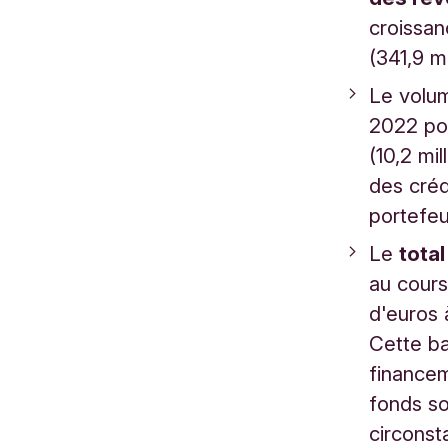
croissan
(341,9 m
Le volu
2022 pou
(10,2 mil
des créd
portefeui
Le
tota
au cours
d'euros 
Cette b
financem
fonds so
circonst