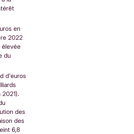
ntérêt
euros en
mbre 2022
té élevée
e du
rd d'euros
liards
 2021).
du
nution des
aison des
eint 6,8