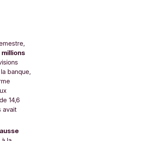
semestre,
 millions
visions
 la banque,
orme
aux
 de 14,6
 avait
ausse
 à la