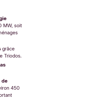
gie
0 MW, soit
e ménages
s
grâce
e Triodos.
pas
t de
viron 450
ortant
.