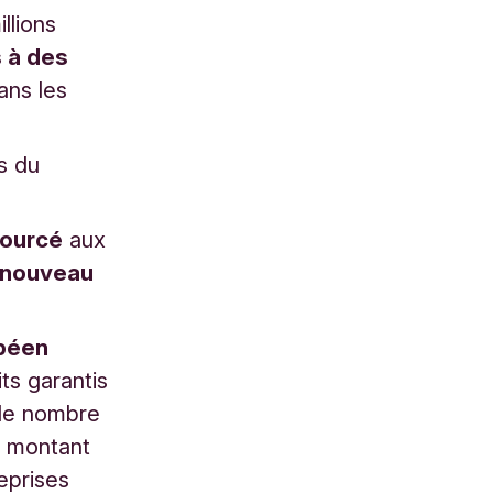
llions
 à des
ans les
s du
sourcé
aux
nouveau
opéen
ts garantis
s le nombre
n montant
eprises