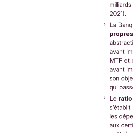
milliard
2021).
La Banqu
propres
abstract
avant im
MTF et de
avant im
son obj
qui pass
Le
rati
s’établi
les dépe
aux certi