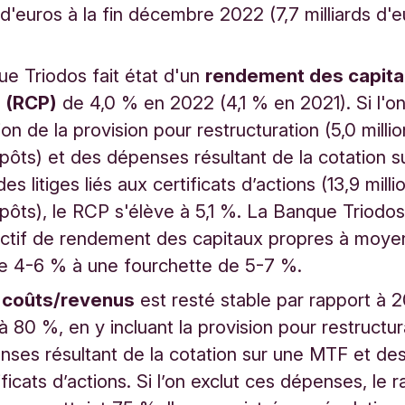
s d'euros à la fin décembre 2022 (7,7 milliards d'
e Triodos fait état d'un
rendement des capit
 (RCP)
de 4,0 % en 2022 (4,1 % en 2021). Si l'on
ion de la provision pour restructuration (5,0 milli
pôts) et des dépenses résultant de la cotation s
s litiges liés aux certificats d’actions (13,9 mill
pôts), le RCP s'élève à 5,1 %. La Banque Triodos
ectif de rendement des capitaux propres à moye
e 4-6 % à une fourchette de 5-7 %.
o coûts/revenus
est resté stable par rapport à 2
t à 80 %, en y incluant la provision pour restructur
nses résultant de la cotation sur une MTF et des l
ficats d’actions. Si l’on exclut ces dépenses, le r