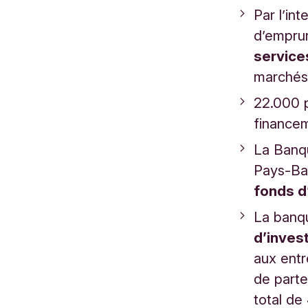
Par l’in
d’emprun
service
marchés
22.000 p
finance
La Banq
Pays-Ba
fonds d
La banq
d’inves
aux entr
de parte
total de