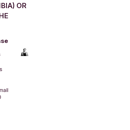
BIA) OR
THE
sse
s
s
mail
0