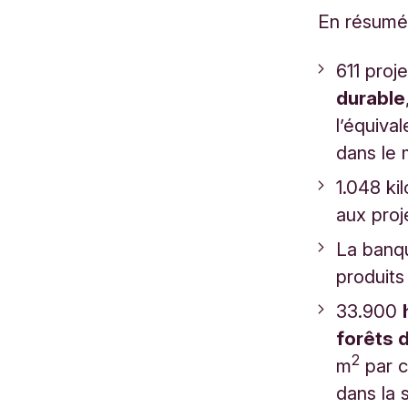
En résumé
611 proj
durable
l’équiva
dans le
1.048 ki
aux proj
La banqu
produits
33.900
forêts 
2
m
par c
dans la 