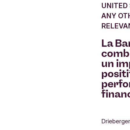
UNITED 
ANY OTH
RELEVA
La Ba
combi
un im
positi
perf
financ
Driebergen