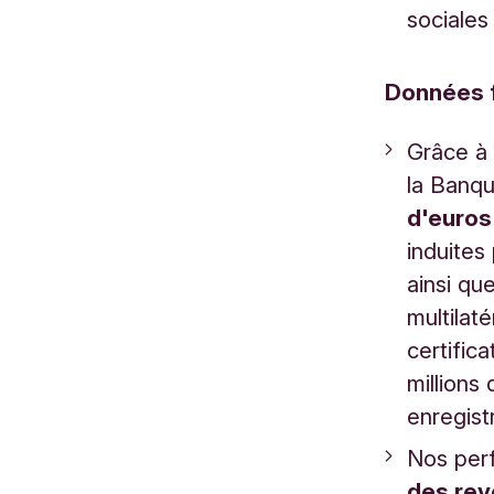
sociales 
Données f
Grâce à 
la Banqu
d'euros
induites
ainsi qu
multilat
certific
millions
enregist
Nos per
des re