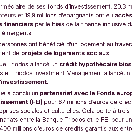
termédiaire de ses fonds d’investissement, 20,3 mi
teurs et 19,9 millions d’épargnants ont eu
accès
s financiers
par le biais de la finance inclusive d
 émergents.
ersonnes ont bénéficié d’un logement au traver
ment de
projets de logements sociaux
.
ue Triodos a lancé un
crédit hypothécaire bio
s et Triodos Investment Management a lancé
un
’investissement
.
ue a conclu un
partenariat avec le Fonds eur
tissement (FEI)
pour 67 millions d’euros de crédi
eprises sociales et culturelles. Cela porte à troi
nariats entre la Banque Triodos et le FEI pour u
 400 millions d'euros de crédits garantis aux entr