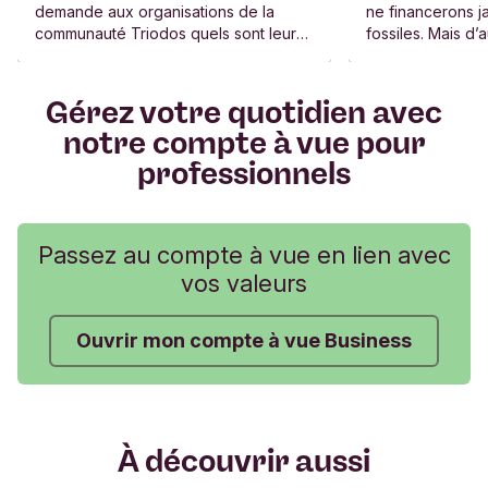
demande aux organisations de la
ne financerons j
communauté Triodos quels sont leurs
fossiles. Mais d’a
projets pour l’été, on peut toujours
plus complexes. E
s’attendre à des propositions
exemples.
originales !
Gérez votre quotidien avec
notre compte à vue pour
professionnels
Passez au compte à vue en lien avec
vos valeurs
Ouvrir mon compte à vue Business
À découvrir aussi