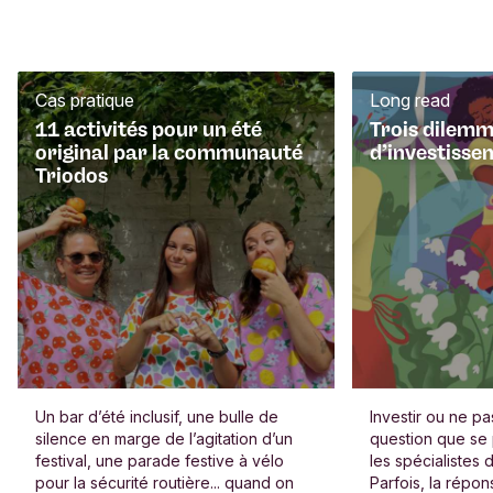
domiciliation Européenne (PDF)
Besoin d'aide? N'hésitez pas à parcourir nos
questions fréquemment posées
.
Cas pratique
Long read
11 activités pour un été
Trois dilem
original par la communauté
d’investisse
Triodos
Un bar d’été inclusif, une bulle de
Investir ou ne pas
silence en marge de l’agitation d’un
question que se
festival, une parade festive à vélo
les spécialistes 
pour la sécurité routière... quand on
Parfois, la répon