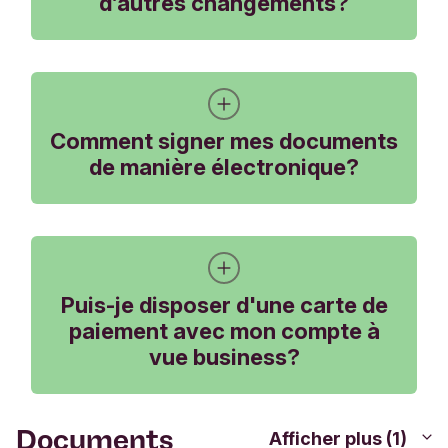
d’autres changements?
Comment puis-je, en
tant que client
Comment signer mes documents
de manière électronique?
professionnel, gérer
l'accès au compte ou
effectuer d'autres
Comment signer mes
modifications ?
documents de
Puis-je disposer d'une carte de
paiement avec mon compte à
manière
vue business?
Les indépendants et les supermandataires peuvent
électronique ?
modifier eux-mêmes ces données dans l'Internet
Banking ou l'application Triodos.
Documents
Afficher plus (1)
Pour signer des documents électroniquement