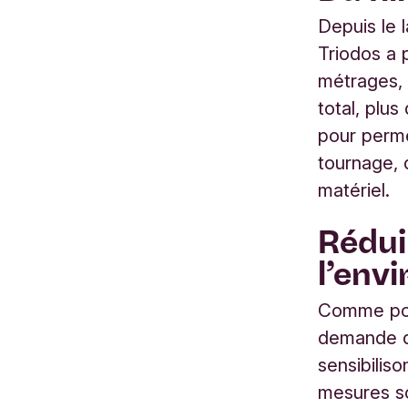
Depuis le 
Triodos a 
métrages, 
total, plus
pour perm
tournage, 
matériel.
Rédui
l’env
Comme pour
demande de
sensibiliso
mesures so