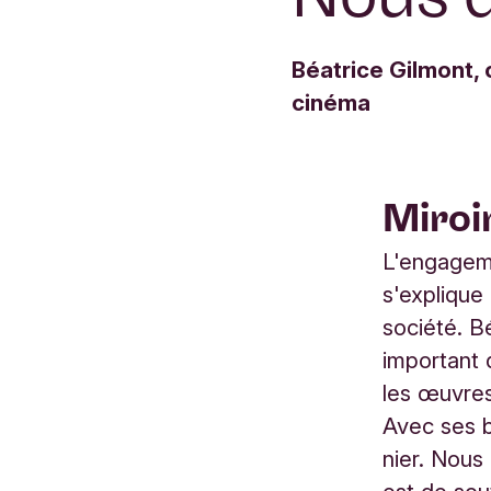
Béatrice Gilmont, 
cinéma
Miroir
L'engagem
s'explique 
société. B
important q
les œuvres
Avec ses 
nier. Nous