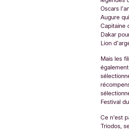
Oscars l'a
Augure qui
Capitaine 
Dakar pour
Lion d'arg
Mais les f
également 
sélectionn
récompens
sélectionn
Festival d
Ce n'est p
Triodos, s