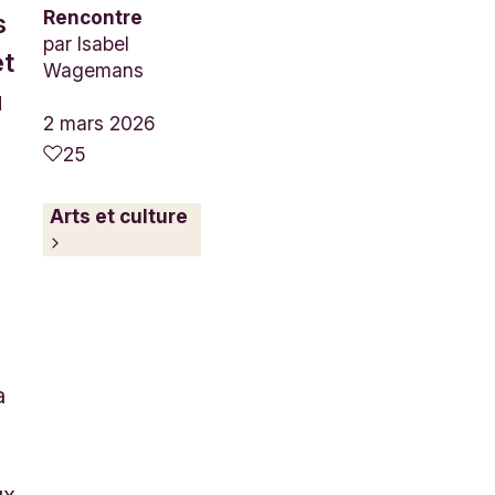
Rencontre
s
par
Isabel
et
Wagemans
u
2 mars 2026
25
e
Arts et culture
a
ux