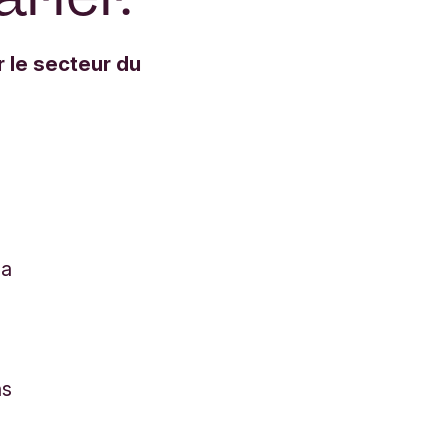
r le secteur du
la
t
ns