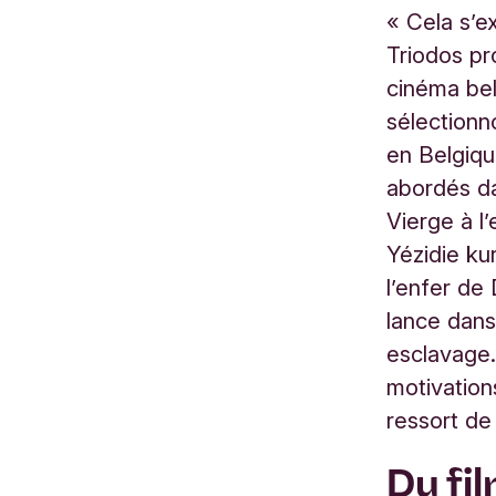
« Cela s’e
Triodos pr
cinéma bel
sélectionn
en Belgiqu
abordés da
Vierge à l’
Yézidie ku
l’enfer de
lance dans
esclavage.
motivation
ressort de
Du fil