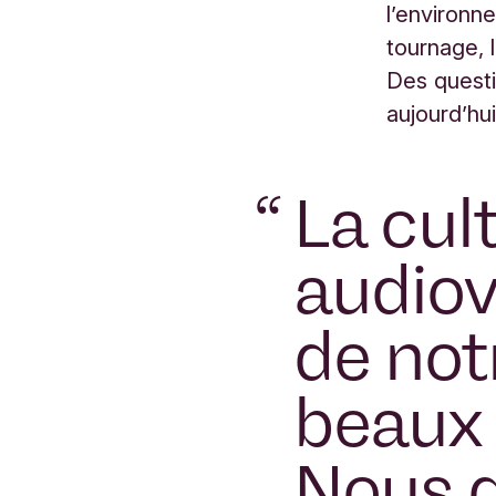
l’environn
tournage, 
Des questi
aujourd’hui
“
La cul
audiov
de not
beaux 
Nous d