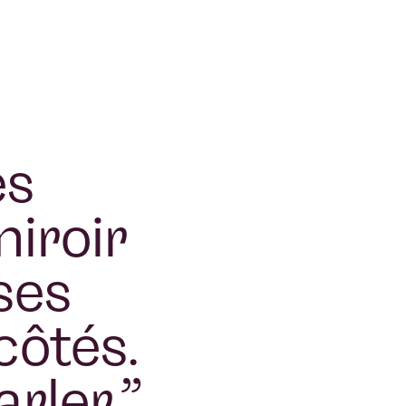
es
miroir
ses
côtés.
rler.
”