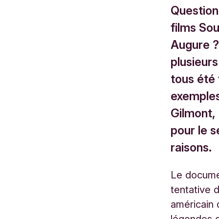
Question
films So
Augure ?
plusieurs
tous été
exemples 
Gilmont,
pour le s
raisons.
Le documen
tentative 
américain 
légendes 