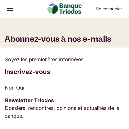
Se connecter
Ouvrir
Menu principal
Abonnez-vous à nos e-mails
Soyez les premier·ères informé·es
Inscrivez-vous
N
Non
Oui
e
Newsletter Triodos
w
Dossiers, rencontres, opinions et actualités de la
s
banque.
l
e