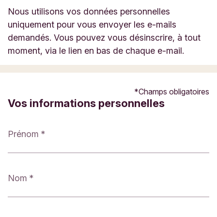
t
Nous utilisons vos données personnelles
t
uniquement pour vous envoyer les e-mails
e
demandés. Vous pouvez vous désinscrire, à tout
r
moment, via le lien en bas de chaque e-mail.
T
r
i
Champs obligatoires
o
Vos informations personnelles
d
o
Prénom
s
Nom