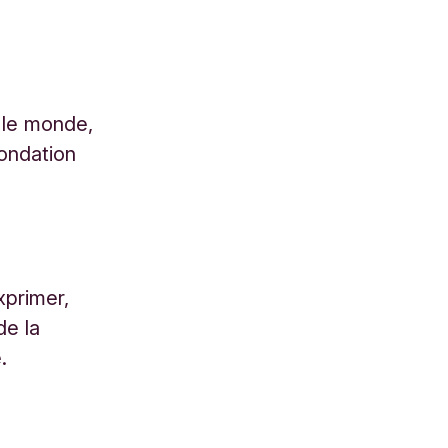
 le monde,
fondation
xprimer,
de la
.