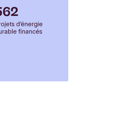
562
rojets d’énergie
urable financés