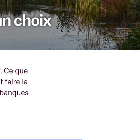
un choix
. Ce que
 faire la
s banques