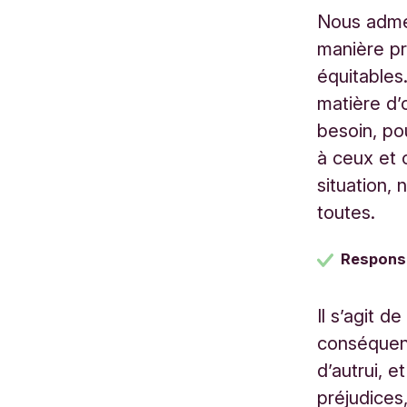
Nous admet
manière pr
équitables
matière d’
besoin, po
à ceux et 
situation,
toutes.
Responsa
Il s’agit d
conséquen
d’autrui, 
préjudices