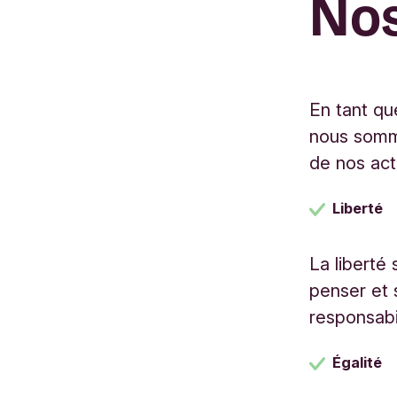
Nos
En tant qu
nous som
de nos acti
Liberté
La liberté 
penser et 
responsabi
Égalité