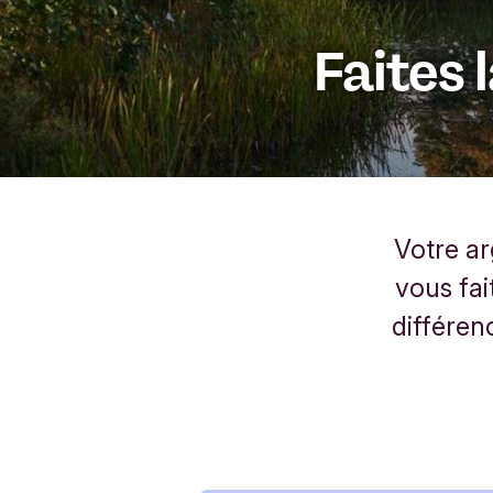
Faites 
Votre a
vous fai
différen