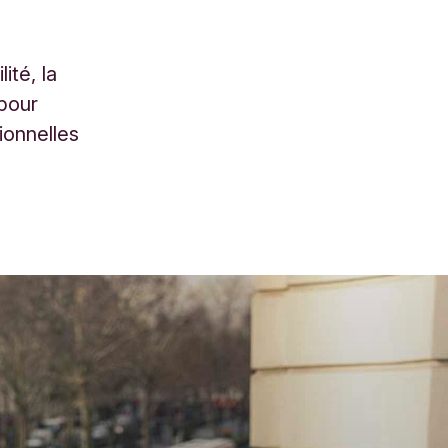
ité, la
 pour
ionnelles