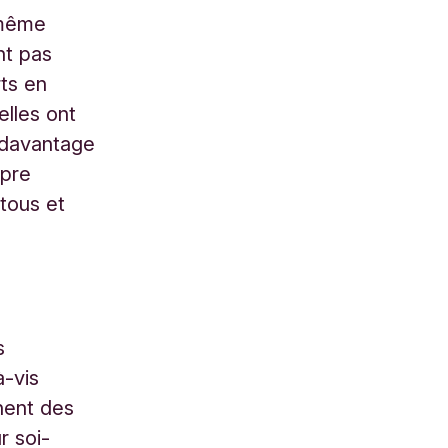
 même
nt pas
rts en
elles ont
 davantage
opre
 tous et
s
-vis
înent des
r soi-