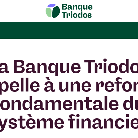
a Banque Triod
pelle à une refo
fondamentale d
ystème financi