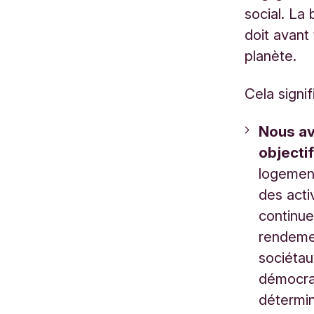
social. La
doit avant 
planète.
Cela signif
Nous av
objecti
logement
des acti
continue
rendemen
sociétau
démocrat
détermin