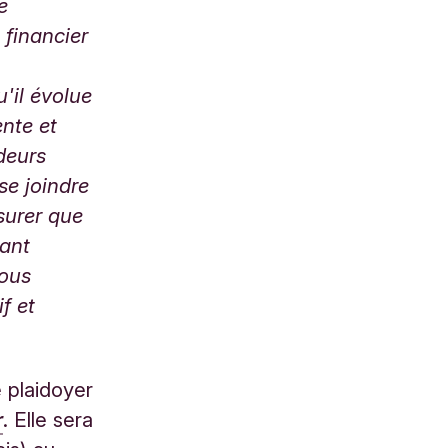
e
 financier
u'il évolue
ente et
deurs
 se joindre
ssurer que
lant
nous
f et
e plaidoyer
r
. Elle sera