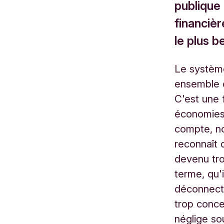
publique 
financièr
le plus b
Le système
ensemble d
C'est une 
économies,
compte, no
reconnaît 
devenu tro
terme, qu'i
déconnecté
trop conce
néglige so