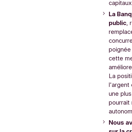
capitaux
La Banq
public
, 
remplace
concurre
poignée 
cette me
améliore
La posit
l'argent
une plus
pourrait
autonomi
Nous av
sur la c