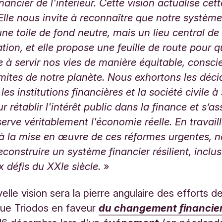
ancier de l'intérieur. Cette vision actualise cett
Elle nous invite à reconnaître que notre système
une toile de fond neutre, mais un lieu central de
tion, et elle propose une feuille de route pour q
 à servir nos vies de manière équitable, consci
imites de notre planète. Nous exhortons les déci
 les institutions financières et la société civile à
r rétablir l'intérêt public dans la finance et s’a
 serve véritablement l'économie réelle. En travail
à la mise en œuvre de ces réformes urgentes, 
construire un système financier résilient, inclusi
 défis du XXIe siècle.
»
elle vision sera la pierre angulaire des efforts d
que Triodos en faveur
du changement financie