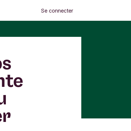
Se connecter
os
nte
u
er