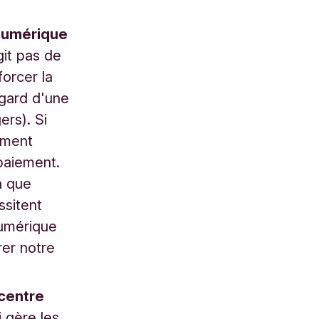
 numérique
git pas de
orcer la
égard d'une
ers). Si
ement
 paiement.
n que
ssitent
numérique
rer notre
centre
 gère les