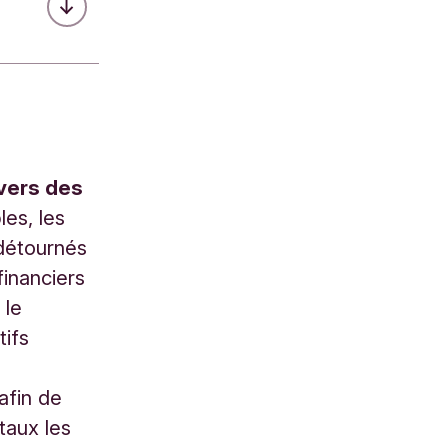
 vers des
les, les
 détournés
financiers
 le
tifs
afin de
taux les