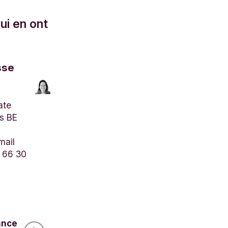
ui en ont
sse
ate
s BE
mail
 66 30
ance