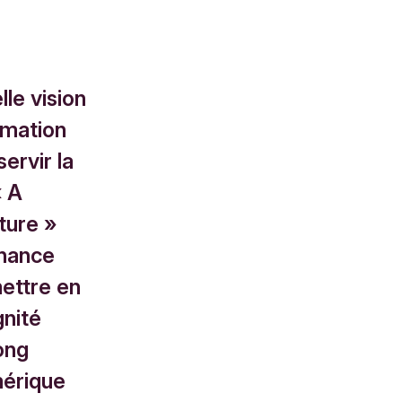
le vision
rmation
ervir la
« A
ture »
inance
mettre en
gnité
long
mérique