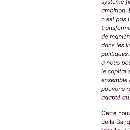
système fin
ambition. 
n'est pas 
transforma
de manière
dans les l
politiques,
à nous pou
le capital
ensemble 
pouvons re
adapté aux
Cette nouv
de la Ban