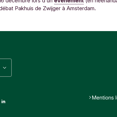
16 décembre lors d'un
événement
(en néerlanda
 débat Pakhuis de Zwijger à Amsterdam.
Mentions 
ok
stagram
LinkedIn