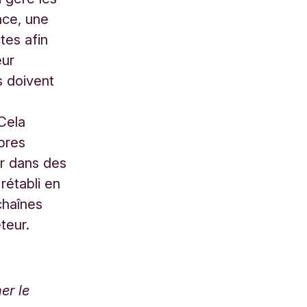
nce, une
ctes afin
eur
s doivent
s
Cela
pres
er dans des
rétabli en
chaînes
teur.
er le