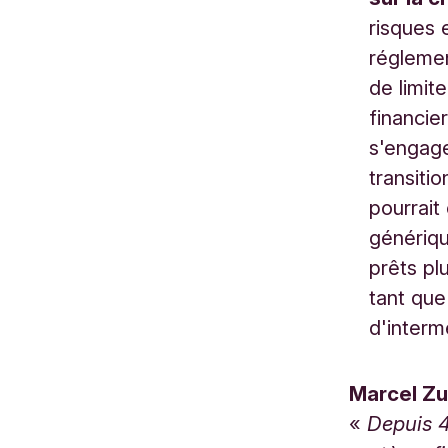
risques 
réglemen
de limit
financie
s'engage
transiti
pourrait
génériqu
prêts pl
tant que
d'interm
Marcel Zu
«
Depuis 4