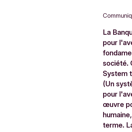
Communiq
La Banqu
pour l'av
fondamen
société. 
System t
(Un systè
pour l'a
œuvre pou
humaine, 
terme. L