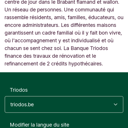
7
centre de jour dans le Brabant flamand et wallon.
B
Un réseau de personnes. Une communauté qui
r
rassemble résidents, amis, familles, éducateurs, ou
u
encore administrateurs. Les différentes maisons
x
e
garantissent un cadre familial où il y fait bon vivre,
l
où l'accompagnement y est individualisé et où
l
chacun se sent chez soi. La Banque Triodos
e
s
finance des travaux de rénovation et le
B
refinancement de 2 crédits hypothécaires.
r
u
s
s
Triodos
e
l
s
h
o
o
Modifier la langue du site
f