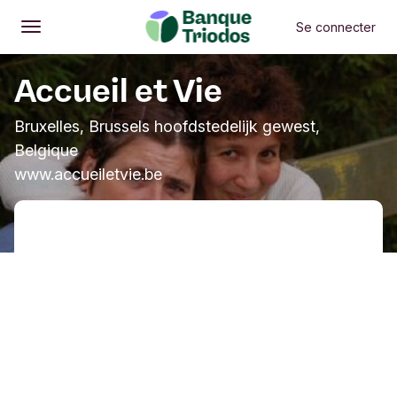
Se connecter
Ouvrir
Menu principal
Accueil et Vie
Bruxelles, Brussels hoofdstedelijk gewest,
Belgique
www.accueiletvie.be