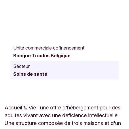
A
v
Unité commerciale cofinancement
e
Banque Triodos Belgique
n
u
Secteur
e
Soins de santé
d
'
I
t
a
l
Accueil & Vie : une offre d'hébergement pour des
i
adultes vivant avec une déficience intellectuelle.
e
Une structure composée de trois maisons et d'un
2