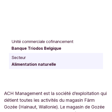
R
u
Unité commerciale cofinancement
e
Banque Triodos Belgique
d
e
Secteur
M
Alimentation naturelle
a
r
c
h
i
e
ACH Management est la société d’exploitation qui
n
détient toutes les activités du magasin Färm
n
Gozée (Hainaut, Wallonie). Le magasin de Gozée
e