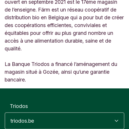
1
ouvert en septembre 2021 est le 17ème magasin
8
de l’enseigne. Färm est un réseau coopératif de
5
distribution bio en Belgique qui a pour but de créer
G
des coopérations efficientes, conviviales et
o
z
équitables pour offrir au plus grand nombre un
é
accès à une alimentation durable, saine et de
e
qualité.
B
e
l
La Banque Triodos a financé l’aménagement du
g
magasin situé à Gozée, ainsi qu’une garantie
i
bancaire.
u
m
Triodos