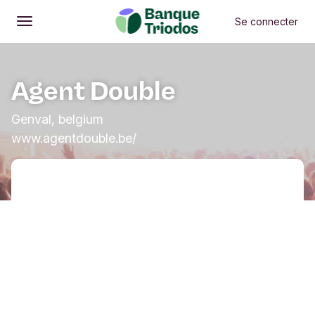
Se connecter
Ouvrir
Menu principal
Agent Double
Genval, belgium
www.agentdouble.be/