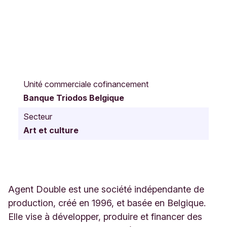
R
u
Unité commerciale cofinancement
e
Banque Triodos Belgique
d
e
Secteur
l
Art et culture
a
S
t
a
t
i
Agent Double est une société indépendante de
o
production, créé en 1996, et basée en Belgique.
n
Elle vise à développer, produire et financer des
6