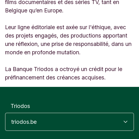
G
films documentaires et des séries TV, tant en
e
Belgique qu’en Europe.
n
v
Leur ligne éditoriale est axée sur l'éthique, avec
a
l
des projets engagés, des productions apportant
b
une réflexion, une prise de responsabilité, dans un
e
monde en profonde mutation.
l
g
i
La Banque Triodos a octroyé un crédit pour le
u
préfinancement des créances acquises.
m
Triodos