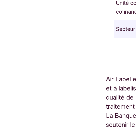
Unité c
e
cofinan
n
u
Secteur
e
M
e
r
c
a
Air Label 
t
et à labeli
o
r
qualité de 
1
traitement
W
La Banque 
a
soutenir l
v