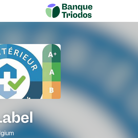
Label
lgium