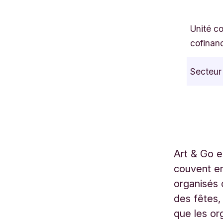
P
l
Unité c
a
cofinan
c
e
Secteur
V
a
n
M
e
y
Art & Go e
e
couvent en
l
1
organisés 
6
des fêtes,
B
que les org
r