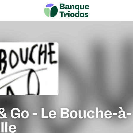
& Go - Le Bouche-à-
lle