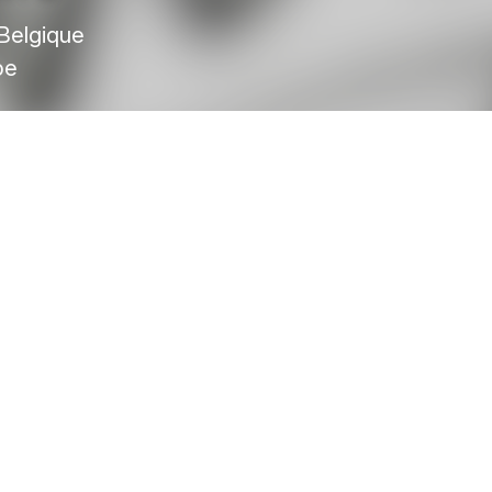
 Belgique
be