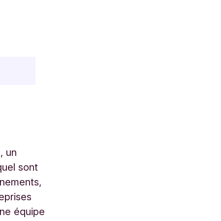
, un
quel sont
vénements,
reprises
 Une équipe