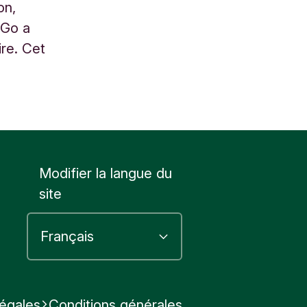
on,
 Go a
ire. Cet
Modifier la langue du
site
légales
Conditions générales