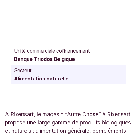
A
v
Unité commerciale cofinancement
e
Banque Triodos Belgique
n
u
Secteur
e
Alimentation naturelle
K
e
n
n
e
d
A Rixensart, le magasin “Autre Chose” à Rixensart
y
propose une large gamme de produits biologiques
1
et naturels : alimentation générale, compléments
R