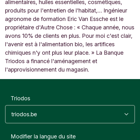
i
alimentaires, huiles essentielles, cosmétiques,
x
produits pour l'entretien de l'habitat,… Ingénieur
e
agronome de formation Eric Van Essche est le
n
propriétaire d'Autre Chose : « Chaque année, nous
s
a
avons 10% de clients en plus. Pour moi c'est clair,
r
l'avenir est à l'alimentation bio, les artifices
t
chimiques n'y ont plus leur place. » La Banque
B
e
Triodos a financé l'aménagement et
l
l'approvisionnement du magasin.
g
i
q
u
Triodos
e
Modifier la langue du site