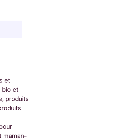
s et
 bio et
e, produits
produits
 pour
nt maman-