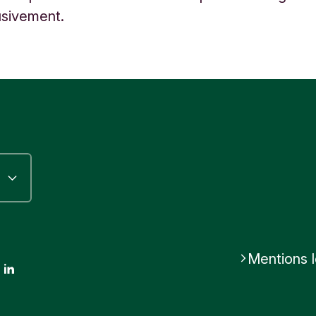
usivement.
Mentions 
ok
stagram
LinkedIn