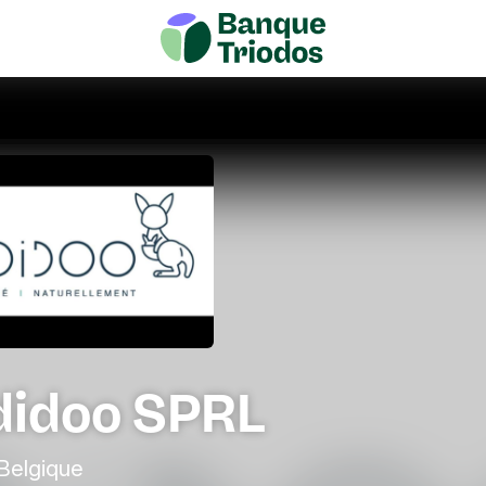
didoo SPRL
 Belgique