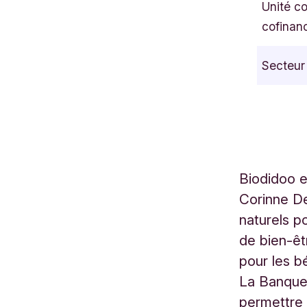
Unité c
a
cofinan
u
s
Secteur
s
é
e
d
e
R
Biodidoo e
o
Corinne De
o
d
naturels p
e
de bien-êtr
b
pour les b
e
La Banque 
e
permettre