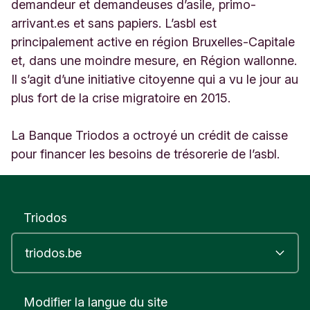
r
demandeur et demandeuses d’asile, primo-
u
arrivant.es et sans papiers. L’asbl est
x
principalement active en région Bruxelles-Capitale
e
et, dans une moindre mesure, en Région wallonne.
l
l
Il s’agit d’une initiative citoyenne qui a vu le jour au
e
plus fort de la crise migratoire en 2015.
s
B
e
La Banque Triodos a octroyé un crédit de caisse
l
pour financer les besoins de trésorerie de l’asbl.
g
i
q
u
Triodos
e
Modifier la langue du site