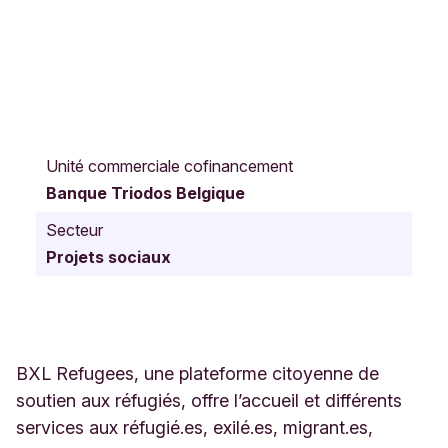
R
u
Unité commerciale cofinancement
e
Banque Triodos Belgique
R
o
Secteur
y
Projets sociaux
a
l
e
2
1
5
BXL Refugees, une plateforme citoyenne de
/
soutien aux réfugiés, offre l’accueil et différents
1
services aux réfugié.es, exilé.es, migrant.es,
B