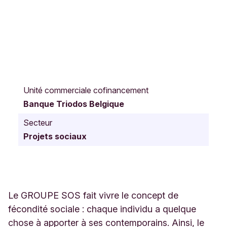
C
o
Unité commerciale cofinancement
u
Banque Triodos Belgique
r
s
Secteur
L
Projets sociaux
i
e
u
t
a
u
Le GROUPE SOS fait vivre le concept de
d
fécondité sociale : chaque individu a quelque
1
chose à apporter à ses contemporains. Ainsi, le
6