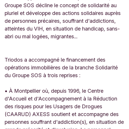
6
Groupe SOS décline le concept de solidarité au
-
pluriel et développe des actions solidaires auprès
1
de personnes précaires, souffrant d'addictions,
6
atteintes du VIH, en situation de handicap, sans-
8
M
abri ou mal logées, migrantes...
a
r
s
e
Triodos a accompagné le financement des
i
opérations immobilières de la branche Solidarité
l
du Groupe SOS à trois reprises :
l
e
F
• À Montpellier où, depuis 1996, le Centre
r
d'Accueil et d'Accompagnement à la Réduction
a
des risques pour les Usagers de Drogues
n
c
(CAARUD) AXESS soutient et accompagne des
e
personnes souffrant d'addiction(s), en situation de