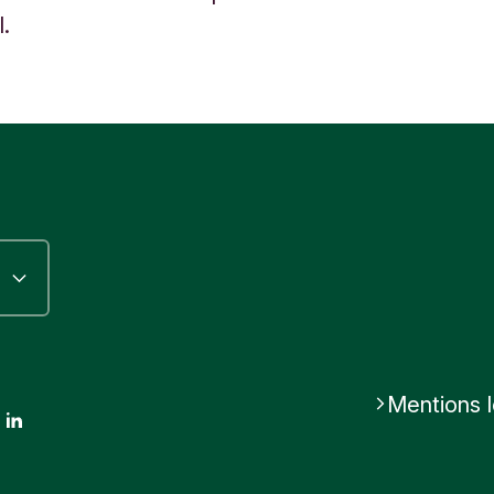
.
Mentions 
ok
stagram
LinkedIn