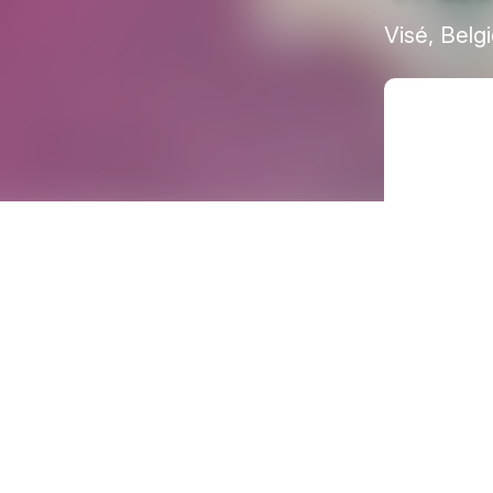
Visé, Belg
R