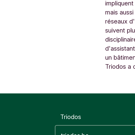
impliquent 
g
mais aussi
i
réseaux d'
q
suivent pl
u
disciplina
e
d'assistant
un bâtimen
Triodos a 
Triodos