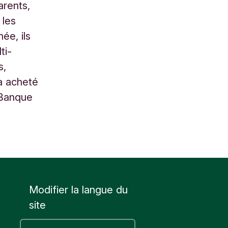
arents,
 les
ée, ils
ti-
s,
 a acheté
 Banque
Modifier la langue du
site