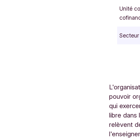
u
Unité c
e
cofinan
d
e
Secteur
M
o
n
s
1
4
L'organisa
V
pouvoir o
i
s
qui exerce
é
libre dans 
B
relèvent d
e
l'enseigne
l