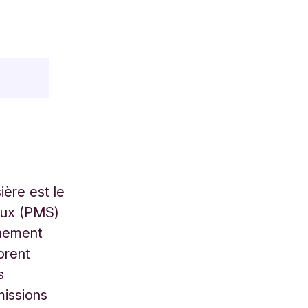
ière est le
aux (PMS)
gnement
orent
s
missions