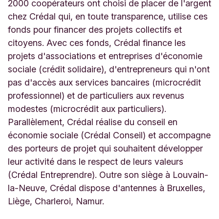
a
2000 coopérateurs ont choisi de placer de l'argent
i
chez Crédal qui, en toute transparence, utilise ces
n
fonds pour financer des projets collectifs et
e
citoyens. Avec ces fonds, Crédal finance les
4
2
projets d'associations et entreprises d'économie
/
sociale (crédit solidaire), d'entrepreneurs qui n'ont
1
pas d'accès aux services bancaires (microcrédit
8
M
professionnel) et de particuliers aux revenus
o
modestes (microcrédit aux particuliers).
n
Parallèlement, Crédal réalise du conseil en
c
économie sociale (Crédal Conseil) et accompagne
e
a
des porteurs de projet qui souhaitent développer
u
leur activité dans le respect de leurs valeurs
-
(Crédal Entreprendre). Outre son siège à Louvain-
S
u
la-Neuve, Crédal dispose d'antennes à Bruxelles,
r
Liège, Charleroi, Namur.
-
S