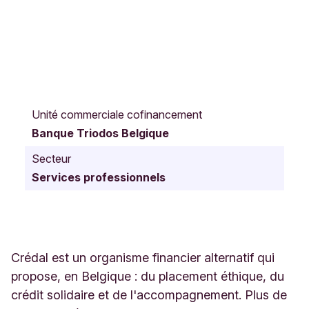
R
u
Unité commerciale cofinancement
e
Banque Triodos Belgique
M
o
Secteur
n
Services professionnels
c
e
a
u
-
F
Crédal est un organisme financier alternatif qui
o
propose, en Belgique : du placement éthique, du
n
crédit solidaire et de l'accompagnement. Plus de
t