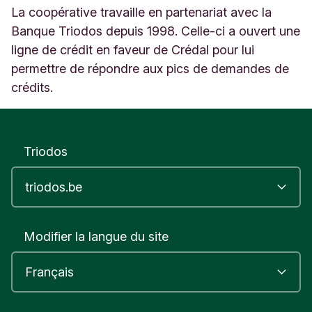
La coopérative travaille en partenariat avec la
a
m
Banque Triodos depuis 1998. Celle-ci a ouvert une
b
ligne de crédit en faveur de Crédal pour lui
r
permettre de répondre aux pics de demandes de
e
B
crédits.
e
l
g
i
Triodos
q
u
e
Modifier la langue du site