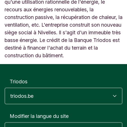
e
qu'une utilisation rationnelle de l'énergie, le
2
recours aux énergies renouvelables, la
0
construction passive, la récupération de chaleur, la
N
ventilation, etc. L'entreprise construit son nouveau
i
v
siège social à Nivelles. Il s'agit d'un immeuble très
e
basse énergie. Le crédit de la Banque Triodos est
l
destiné à financer l'achat du terrain et la
l
e
construction du bâtiment.
s
B
e
l
Triodos
g
i
q
u
e
Modifier la langue du site