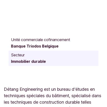
R
u
Unité commerciale cofinancement
e
Banque Triodos Belgique
d
e
Secteur
l
Immobilier durable
'
I
n
d
u
s
Détang Engineering est un bureau d'études en
t
techniques spéciales du bâtiment, spécialisé dans
r
les techniques de construction durable telles
i