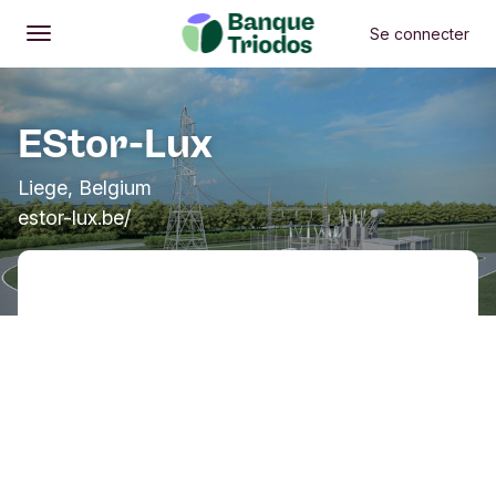
Se connecter
Ouvrir
Menu principal
EStor-Lux
Liege, Belgium
estor-lux.be/