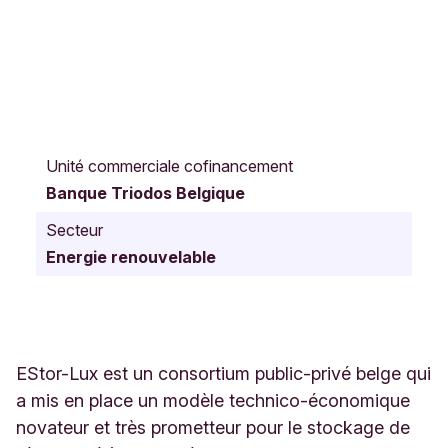
A
v
Unité commerciale cofinancement
e
Banque Triodos Belgique
n
u
Secteur
e
Energie renouvelable
M
a
u
r
i
c
EStor-Lux est un consortium public-privé belge qui
e
a mis en place un modèle technico-économique
D
novateur et très prometteur pour le stockage de
e