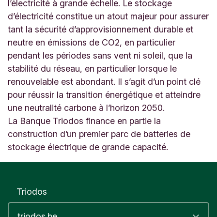
s
l’électricité à grande échelle. Le stockage
t
d’électricité constitue un atout majeur pour assurer
e
tant la sécurité d’approvisionnement durable et
n
neutre en émissions de CO2, en particulier
a
y
pendant les périodes sans vent ni soleil, que la
1
stabilité du réseau, en particulier lorsque le
3
renouvelable est abondant. Il s’agit d’un point clé
L
i
pour réussir la transition énergétique et atteindre
e
une neutralité carbone à l’horizon 2050.
g
La Banque Triodos finance en partie la
e
construction d’un premier parc de batteries de
B
e
stockage électrique de grande capacité.
l
g
i
u
Triodos
m