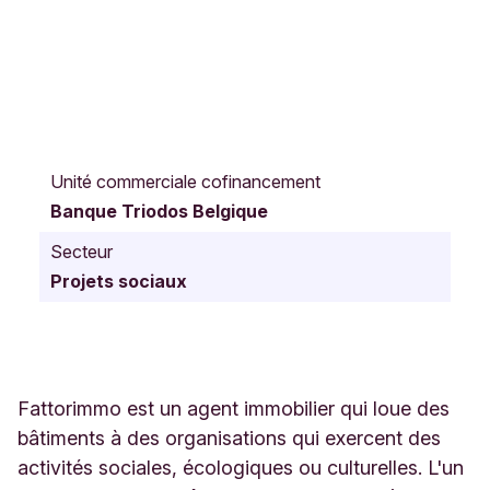
R
u
Unité commerciale cofinancement
e
Banque Triodos Belgique
d
e
Secteur
l
Projets sociaux
a
B
a
r
a
q
Fattorimmo est un agent immobilier qui loue des
u
bâtiments à des organisations qui exercent des
e
activités sociales, écologiques ou culturelles. L'un
1