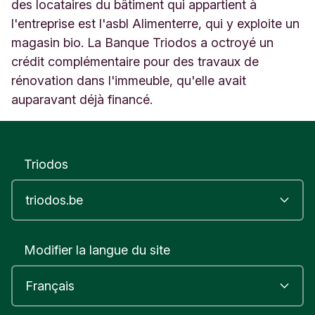
2
des locataires du bâtiment qui appartient à
0
l'entreprise est l'asbl Alimenterre, qui y exploite un
B
magasin bio. La Banque Triodos a octroyé un
L
crédit complémentaire pour des travaux de
o
u
rénovation dans l'immeuble, qu'elle avait
v
auparavant déjà financé.
a
i
n
-
Triodos
l
a
-
N
e
u
Modifier la langue du site
v
e
B
e
l