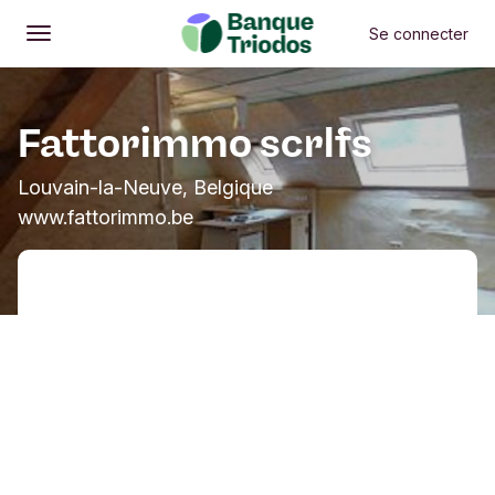
Se connecter
Ouvrir
Menu principal
Fattorimmo scrlfs
Louvain-la-Neuve, Belgique
www.fattorimmo.be