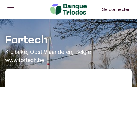
Se connecter
Ouvrir
Menu principal
Fortech
Kruibeke, Oost Vlaanderen, België
www.fortech.be