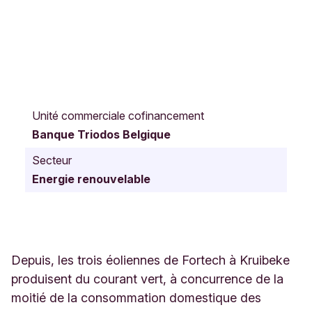
W
i
Unité commerciale cofinancement
l
Banque Triodos Belgique
g
e
Secteur
n
Energie renouvelable
s
t
r
a
a
t
Depuis, les trois éoliennes de Fortech à Kruibeke
K
produisent du courant vert, à concurrence de la
r
moitié de la consommation domestique des
u