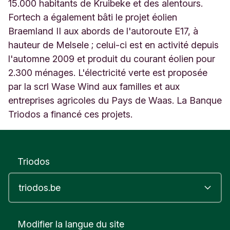
i
15.000 habitants de Kruibeke et des alentours.
b
Fortech a également bâti le projet éolien
e
Braemland II aux abords de l'autoroute E17, à
k
hauteur de Melsele ; celui-ci est en activité depuis
e
O
l'automne 2009 et produit du courant éolien pour
o
2.300 ménages. L'électricité verte est proposée
s
par la scrl Wase Wind aux familles et aux
t
V
entreprises agricoles du Pays de Waas. La Banque
l
Triodos a financé ces projets.
a
a
n
d
Triodos
e
r
e
n
B
e
Modifier la langue du site
l