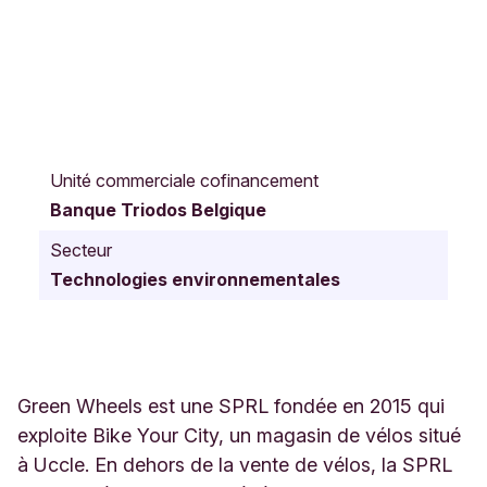
C
h
Unité commerciale cofinancement
a
Banque Triodos Belgique
u
s
Secteur
s
Technologies environnementales
é
e
d
e
W
a
Green Wheels est une SPRL fondée en 2015 qui
t
exploite Bike Your City, un magasin de vélos situé
e
à Uccle. En dehors de la vente de vélos, la SPRL
r