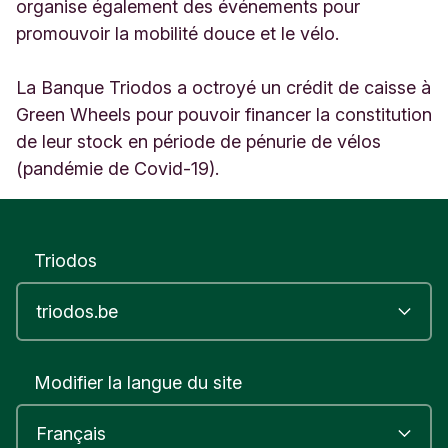
l
organise également des événements pour
o
promouvoir la mobilité douce et le vélo.
o
7
La Banque Triodos a octroyé un crédit de caisse à
8
9
Green Wheels pour pouvoir financer la constitution
B
de leur stock en période de pénurie de vélos
r
(pandémie de Covid-19).
u
s
s
e
l
Triodos
s
B
e
l
g
Modifier la langue du site
i
u
m