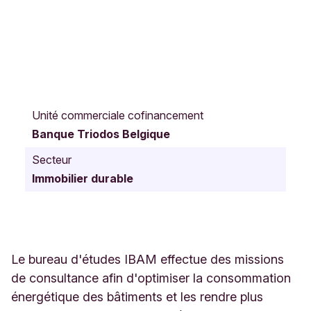
R
u
Unité commerciale cofinancement
e
Banque Triodos Belgique
E
m
Secteur
i
Immobilier durable
l
e
T
u
m
e
Le bureau d'études IBAM effectue des missions
l
de consultance afin d'optimiser la consommation
a
énergétique des bâtiments et les rendre plus
i