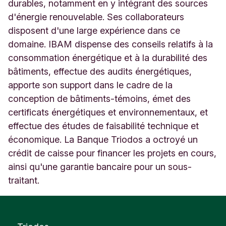
r
durables, notamment en y intégrant des sources
e
d'énergie renouvelable. Ses collaborateurs
5
disposent d'une large expérience dans ce
5
domaine. IBAM dispense des conseils relatifs à la
C
h
consommation énergétique et à la durabilité des
a
bâtiments, effectue des audits énergétiques,
r
apporte son support dans le cadre de la
l
e
conception de bâtiments-témoins, émet des
r
certificats énergétiques et environnementaux, et
o
effectue des études de faisabilité technique et
i
économique. La Banque Triodos a octroyé un
B
e
crédit de caisse pour financer les projets en cours,
l
ainsi qu'une garantie bancaire pour un sous-
g
traitant.
i
q
u
e