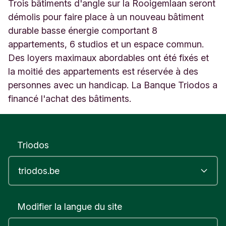
e
Trois bâtiments d'angle sur la Rooigemlaan seront
n
démolis pour faire place à un nouveau bâtiment
t
durable basse énergie comportant 8
B
appartements, 6 studios et un espace commun.
e
l
Des loyers maximaux abordables ont été fixés et
g
la moitié des appartements est réservée à des
i
personnes avec un handicap. La Banque Triodos a
ë
financé l'achat des bâtiments.
Triodos
Modifier la langue du site