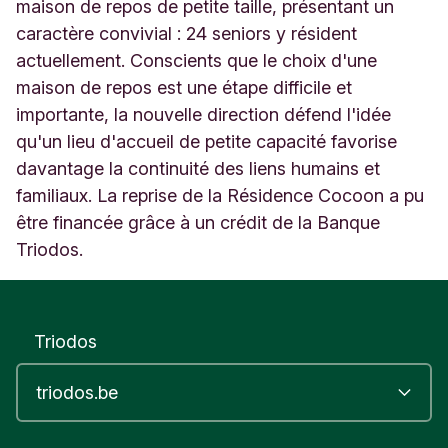
M
maison de repos de petite taille, présentant un
o
caractère convivial : 24 seniors y résident
n
actuellement. Conscients que le choix d'une
t
maison de repos est une étape difficile et
i
g
importante, la nouvelle direction défend l'idée
n
qu'un lieu d'accueil de petite capacité favorise
y
davantage la continuité des liens humains et
-
l
familiaux. La reprise de la Résidence Cocoon a pu
e
être financée grâce à un crédit de la Banque
-
Triodos.
T
i
l
l
Triodos
e
u
l
B
e
l