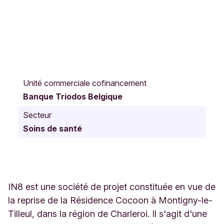
R
u
Unité commerciale cofinancement
e
Banque Triodos Belgique
d
u
Secteur
B
Soins de santé
o
i
s
F
r
i
IN8 est une société de projet constituée en vue de
o
la reprise de la Résidence Cocoon à Montigny-le-
n
Tilleul, dans la région de Charleroi. Il s'agit d'une
2