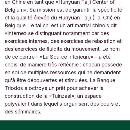
B
en Chine en tant que «Hunyuan Taiji Center of
e
Belgium». Sa mission est de garantir la spécificité
e
et la qualité élevée du Hunyuan Taiji (Tai Chi) en
r
Belgique. Le tai chi est un art martial chinois dit
s
e
«interne» se distinguant notamment par des
B
exercices internes, des exercices de relaxation et
e
des exercices de fluidité du mouvement. Le nom
l
g
de ce centre - «La Source intérieure» - a été
i
choisi de manière très réfléchie : chacun possède
ë
en soi de multiples ressources qui ne demandent
qu'à être découvertes et stimulées. La Banque
Triodos a octroyé un prêt pour achever la
construction de la «Tuinzaal», un espace
polyvalent dans lequel s'organisent des cours et
des séminaires.