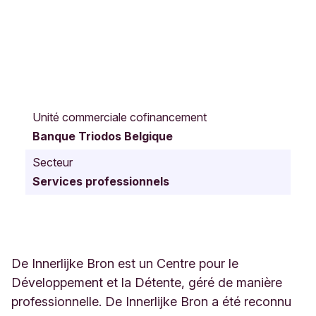
H
e
Unité commerciale cofinancement
i
Banque Triodos Belgique
b
e
Secteur
r
Services professionnels
g
s
t
r
a
a
De Innerlijke Bron est un Centre pour le
t
Développement et la Détente, géré de manière
2
professionnelle. De Innerlijke Bron a été reconnu
4