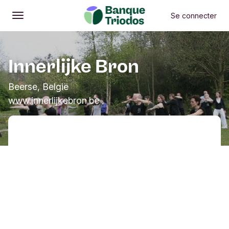
Se connecter
Ouvrir
Menu principal
Innerlijke Bron
Beerse, België
www.innerlijkebron.be