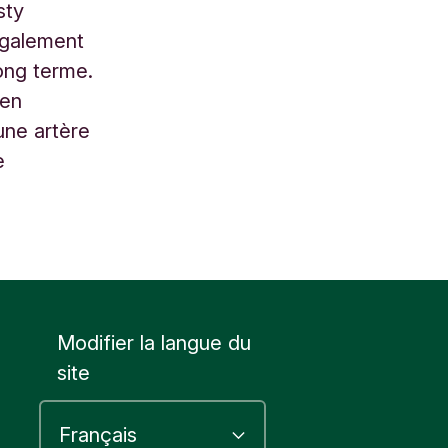
sty
également
long terme.
 en
 une artère
e
Modifier la langue du
site