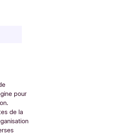
de
rigine pour
ion.
tes de la
rganisation
erses