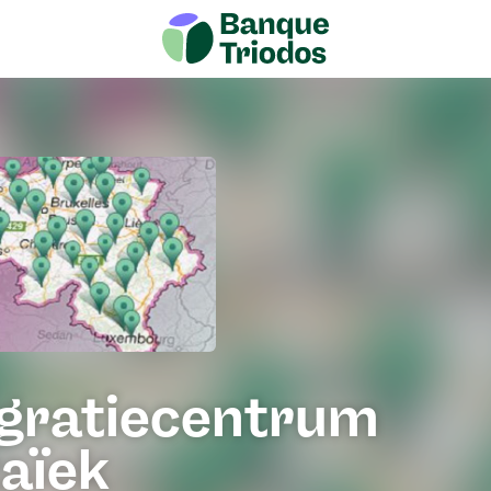
egratiecentrum
aïek