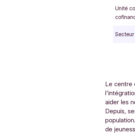
e
Unité c
o
cofinan
p
o
Secteur
l
d
s
t
r
a
Le centre 
a
l'intégrati
t
2
aider les n
5
Depuis, se
B
population
o
de jeunes
o