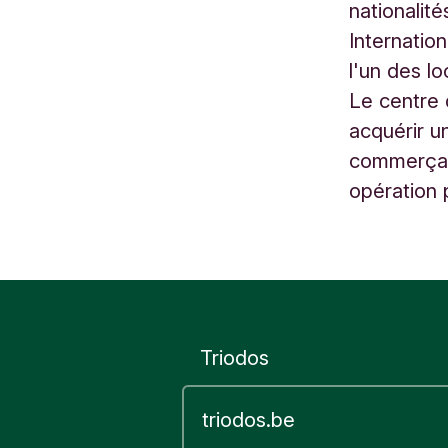
nationalit
m
Internati
B
l'un des l
e
Le centre 
l
acquérir u
g
i
commerçan
ë
opération p
Triodos