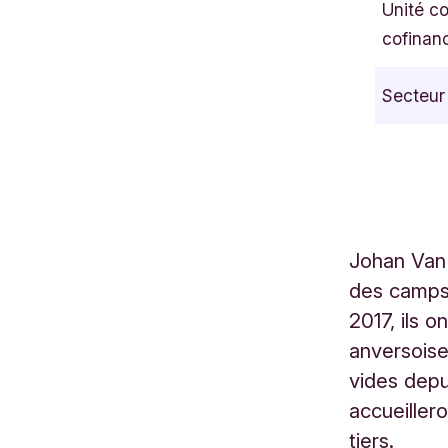
Unité c
i
cofinan
m
a
Secteur
l
d
i
l
a
a
Johan Van 
n
des camps 
1
4
2017, ils 
7
anversoise
S
vides depu
T
accueiller
A
tiers.