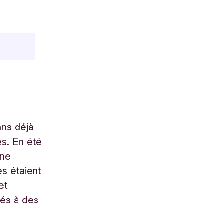
ans déjà
es. En été
une
s étaient
et
ués à des