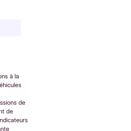
ns à la
éhicules
ssions de
nt de
indicateurs
ante