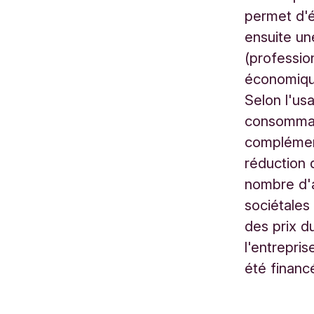
o
permet d'é
n
ensuite un
e
(professio
2
économique
/
2
Selon l'usa
8
consommat
H
complément
e
réduction 
v
nombre d'
e
sociétales
r
des prix d
l
l'entrepri
e
été financ
e
B
e