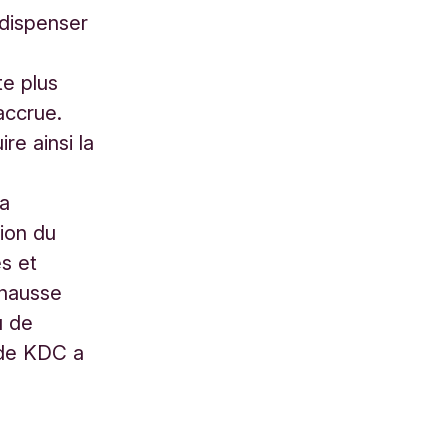
 dispenser
te plus
accrue.
re ainsi la
la
tion du
s et
 hausse
u de
 de KDC a