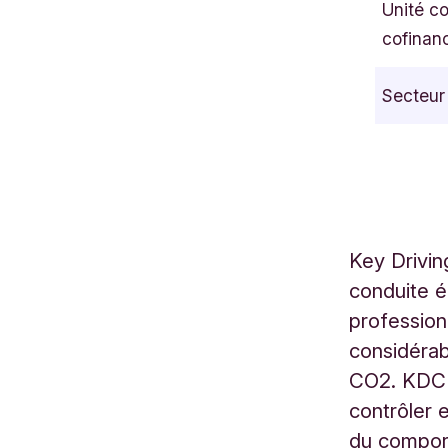
Unité c
t
cofinan
e
r
Secteur
l
e
u
v
e
n
Key Drivi
l
conduite é
a
a
profession
n
considérab
6
CO2. KDC 
2
contrôler 
z
du compor