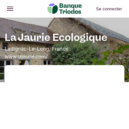
Se connecter
Ouvrir
Menu principal
La Jaurie Ecologique
Ladignac-Le-Long, France
www.lajaurie.com/