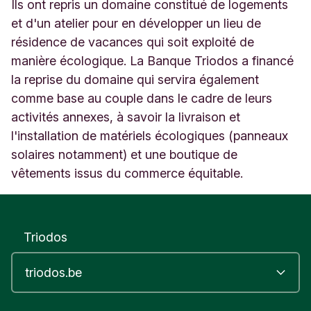
i
Ils ont repris un domaine constitué de logements
e
et d'un atelier pour en développer un lieu de
9
résidence de vacances qui soit exploité de
L
manière écologique. La Banque Triodos a financé
a
d
la reprise du domaine qui servira également
i
comme base au couple dans le cadre de leurs
g
activités annexes, à savoir la livraison et
n
a
l'installation de matériels écologiques (panneaux
c
solaires notamment) et une boutique de
-
vêtements issus du commerce équitable.
L
e
-
L
Triodos
o
n
g
F
r
a