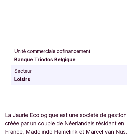
I
m
Unité commerciale cofinancement
p
Banque Triodos Belgique
a
s
Secteur
s
Loisirs
e
d
e
l
a
J
La Jaurie Ecologique est une société de gestion
a
créée par un couple de Néerlandais résidant en
u
France, Madelinde Hamelink et Marcel van Nus.
r