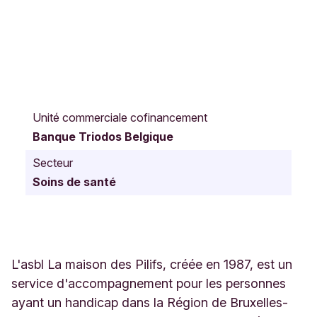
R
u
Unité commerciale cofinancement
e
Banque Triodos Belgique
F
r
Secteur
a
Soins de santé
n
ç
o
i
s
V
L'asbl La maison des Pilifs, créée en 1987, est un
e
service d'accompagnement pour les personnes
k
ayant un handicap dans la Région de Bruxelles-
e