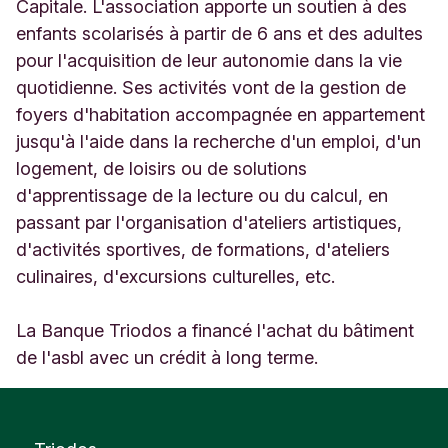
m
Capitale. L'association apporte un soutien à des
a
enfants scolarisés à partir de 6 ans et des adultes
n
pour l'acquisition de leur autonomie dans la vie
s
quotidienne. Ses activités vont de la gestion de
2
1
foyers d'habitation accompagnée en appartement
2
jusqu'à l'aide dans la recherche d'un emploi, d'un
B
logement, de loisirs ou de solutions
r
u
d'apprentissage de la lecture ou du calcul, en
s
passant par l'organisation d'ateliers artistiques,
s
d'activités sportives, de formations, d'ateliers
e
culinaires, d'excursions culturelles, etc.
l
B
e
La Banque Triodos a financé l'achat du bâtiment
l
de l'asbl avec un crédit à long terme.
g
i
ë