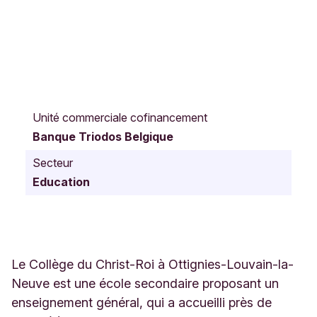
R
u
Unité commerciale cofinancement
e
Banque Triodos Belgique
d
e
Secteur
R
Education
e
n
i
v
a
u
Le Collège du Christ-Roi à Ottignies-Louvain-la-
x
Neuve est une école secondaire proposant un
2
enseignement général, qui a accueilli près de
5