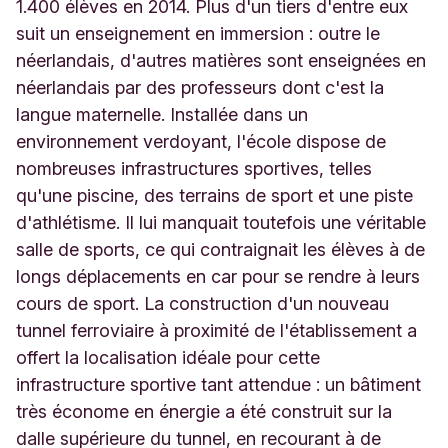
O
1.400 élèves en 2014. Plus d'un tiers d'entre eux
t
suit un enseignement en immersion : outre le
t
néerlandais, d'autres matières sont enseignées en
i
néerlandais par des professeurs dont c'est la
g
n
langue maternelle. Installée dans un
i
environnement verdoyant, l'école dispose de
e
nombreuses infrastructures sportives, telles
s
B
qu'une piscine, des terrains de sport et une piste
e
d'athlétisme. Il lui manquait toutefois une véritable
l
salle de sports, ce qui contraignait les élèves à de
g
longs déplacements en car pour se rendre à leurs
i
q
cours de sport. La construction d'un nouveau
u
tunnel ferroviaire à proximité de l'établissement a
e
offert la localisation idéale pour cette
infrastructure sportive tant attendue : un bâtiment
très économe en énergie a été construit sur la
dalle supérieure du tunnel, en recourant à de