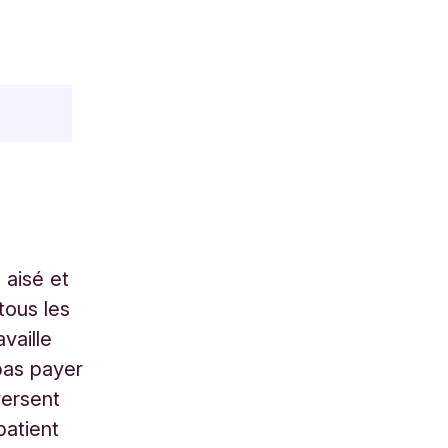
 aisé et
tous les
vaille
pas payer
versent
patient