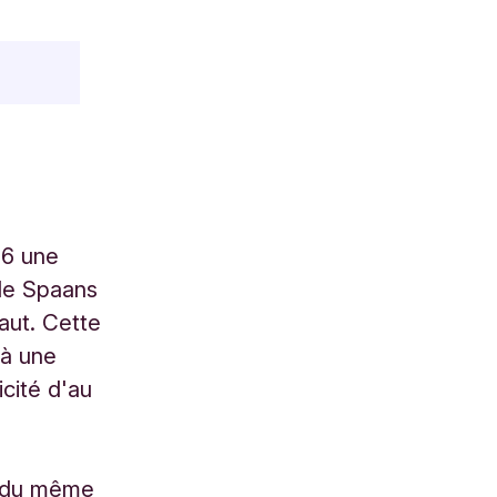
16 une
de Spaans
aut. Cette
 à une
cité d'au
o du même