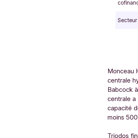
cofinan
b
e
Secteur
d
e
B
o
i
s
Monceau Hy
C
centrale 
h
a
Babcock à
r
centrale a
l
capacité d
e
moins 500
r
o
Triodos fi