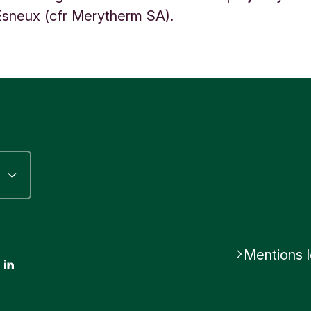
Esneux (cfr Merytherm SA).
Mentions 
ok
stagram
LinkedIn