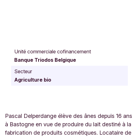
A
v
Unité commerciale cofinancement
e
Banque Triodos Belgique
n
u
Secteur
e
Agriculture bio
d
e
l
a
g
a
Pascal Delperdange élève des ânes depuis 16 ans
r
à Bastogne en vue de produire du lait destiné à la
e
fabrication de produits cosmétiques. Locataire de
1