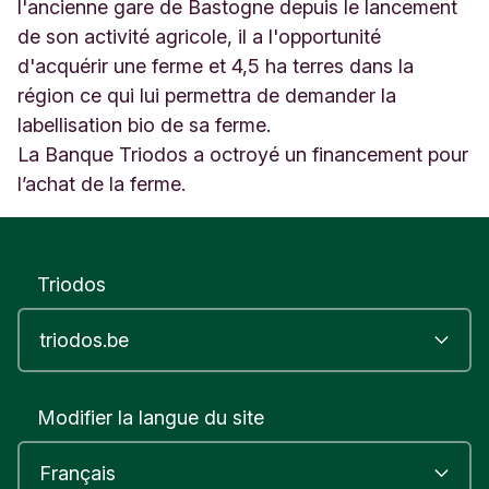
5
l'ancienne gare de Bastogne depuis le lancement
B
de son activité agricole, il a l'opportunité
a
d'acquérir une ferme et 4,5 ha terres dans la
s
région ce qui lui permettra de demander la
t
o
labellisation bio de sa ferme.
g
La Banque Triodos a octroyé un financement pour
n
l’achat de la ferme.
e
B
e
l
g
Triodos
i
u
m
Modifier la langue du site