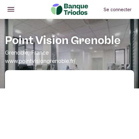
Se connecter
Ouvrir
Menu principal
Point Vision Grenoble
Grenoble, France
www.pointvisiongrenoble.fr/