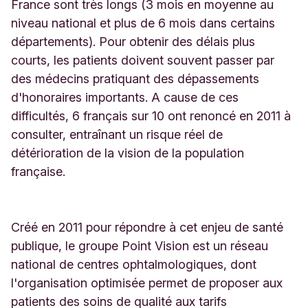
y
France sont très longs (3 mois en moyenne au
3
niveau national et plus de 6 mois dans certains
2
départements). Pour obtenir des délais plus
G
courts, les patients doivent souvent passer par
r
e
des médecins pratiquant des dépassements
n
d'honoraires importants. A cause de ces
o
difficultés, 6 français sur 10 ont renoncé en 2011 à
b
l
consulter, entraînant un risque réel de
e
détérioration de la vision de la population
F
française.
r
a
n
c
Créé en 2011 pour répondre à cet enjeu de santé
e
publique, le groupe Point Vision est un réseau
national de centres ophtalmologiques, dont
l'organisation optimisée permet de proposer aux
patients des soins de qualité aux tarifs