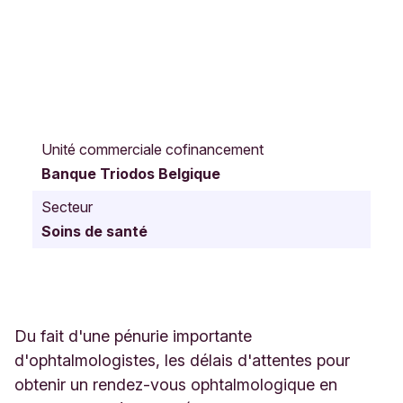
A
l
Unité commerciale cofinancement
l
Banque Triodos Belgique
é
e
Secteur
H
Soins de santé
e
n
r
i
F
r
Du fait d'une pénurie importante
e
d'ophtalmologistes, les délais d'attentes pour
n
obtenir un rendez-vous ophtalmologique en
a