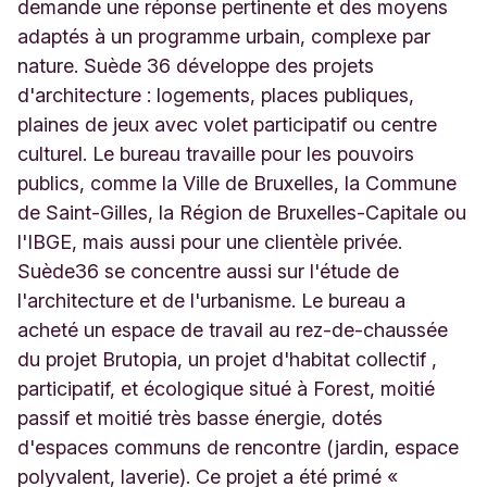
B
demande une réponse pertinente et des moyens
r
adaptés à un programme urbain, complexe par
u
nature. Suède 36 développe des projets
x
d'architecture : logements, places publiques,
e
l
plaines de jeux avec volet participatif ou centre
l
culturel. Le bureau travaille pour les pouvoirs
e
publics, comme la Ville de Bruxelles, la Commune
s
B
de Saint-Gilles, la Région de Bruxelles-Capitale ou
e
l'IBGE, mais aussi pour une clientèle privée.
l
Suède36 se concentre aussi sur l'étude de
g
l'architecture et de l'urbanisme. Le bureau a
i
q
acheté un espace de travail au rez-de-chaussée
u
du projet Brutopia, un projet d'habitat collectif ,
e
participatif, et écologique situé à Forest, moitié
passif et moitié très basse énergie, dotés
d'espaces communs de rencontre (jardin, espace
polyvalent, laverie). Ce projet a été primé «