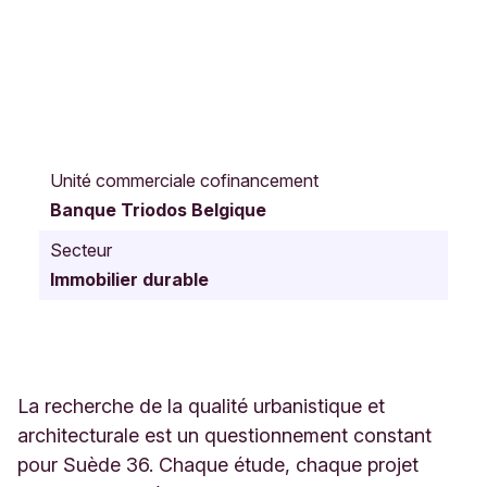
R
u
Unité commerciale cofinancement
e
Banque Triodos Belgique
d
e
Secteur
F
Immobilier durable
l
a
n
d
r
e
La recherche de la qualité urbanistique et
1
architecturale est un questionnement constant
5
pour Suède 36. Chaque étude, chaque projet
6