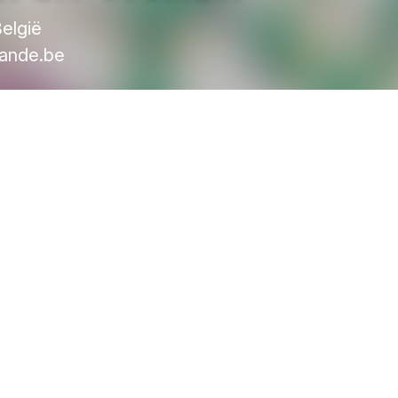
elgië
ande.be