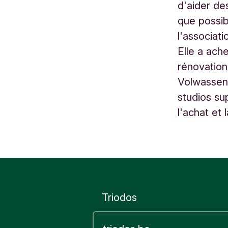
d'aider de
o
que possib
k
l'associat
e
Elle a ach
r
rénovation
e
Volwassenw
n
B
studios su
e
l'achat et
l
g
i
ë
Triodos