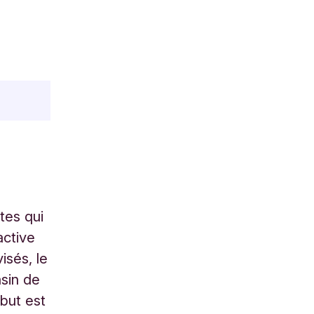
tes qui
active
isés, le
asin de
 but est