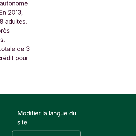
i autonome
 En 2013,
8 adultes.
près
s.
totale de 3
rédit pour
Modifier la langue du
site