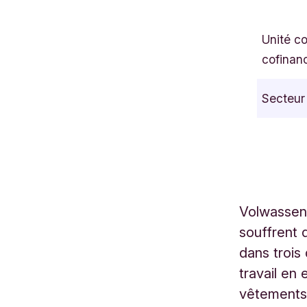
V
r
Unité c
i
cofinan
j
h
Secteur
e
i
d
s
p
l
Volwassenw
e
souffrent 
i
n
dans trois
2
travail en
8
vêtements 
L