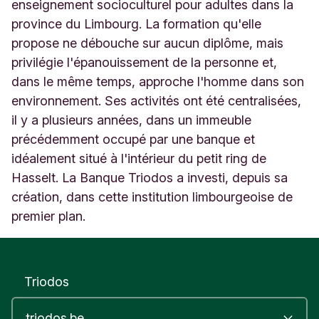
r
enseignement socioculturel pour adultes dans la
a
province du Limbourg. La formation qu'elle
a
propose ne débouche sur aucun diplôme, mais
t
privilégie l'épanouissement de la personne et,
1
3
dans le même temps, approche l'homme dans son
-
environnement. Ses activités ont été centralisées,
1
il y a plusieurs années, dans un immeuble
5
H
précédemment occupé par une banque et
a
idéalement situé à l'intérieur du petit ring de
s
Hasselt. La Banque Triodos a investi, depuis sa
s
création, dans cette institution limbourgeoise de
e
l
premier plan.
t
L
i
m
Triodos
b
u
r