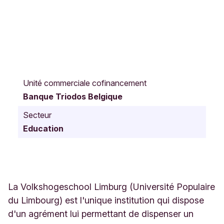
C
e
Unité commerciale cofinancement
l
Banque Triodos Belgique
l
e
Secteur
b
Education
r
o
e
d
e
r
La Volkshogeschool Limburg (Université Populaire
s
du Limbourg) est l'unique institution qui dispose
s
d'un agrément lui permettant de dispenser un
t