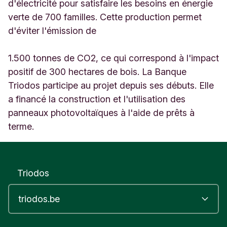
B
d'électricité pour satisfaire les besoins en énergie
o
verte de 700 familles. Cette production permet
o
d'éviter l'émission de
i
t
s
1.500 tonnes de CO2, ce qui correspond à l'impact
h
positif de 300 hectares de bois. La Banque
o
Triodos participe au projet depuis ses débuts. Elle
e
k
a financé la construction et l'utilisation des
e
panneaux photovoltaïques à l'aide de prêts à
s
terme.
t
r
a
a
Triodos
t
V
e
u
r
n