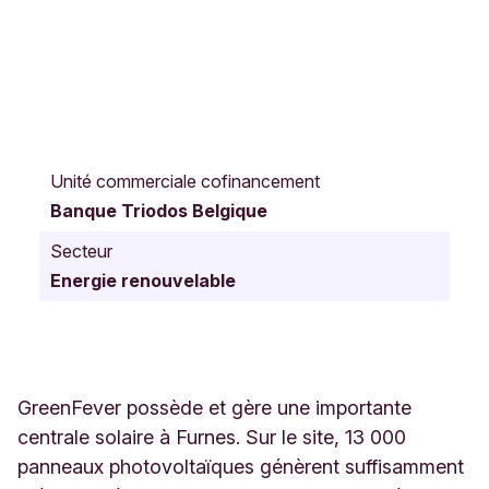
B
r
Unité commerciale cofinancement
u
Banque Triodos Belgique
g
s
Secteur
e
Energie renouvelable
s
t
e
e
n
w
GreenFever possède et gère une importante
e
centrale solaire à Furnes. Sur le site, 13 000
g
panneaux photovoltaïques génèrent suffisamment
-