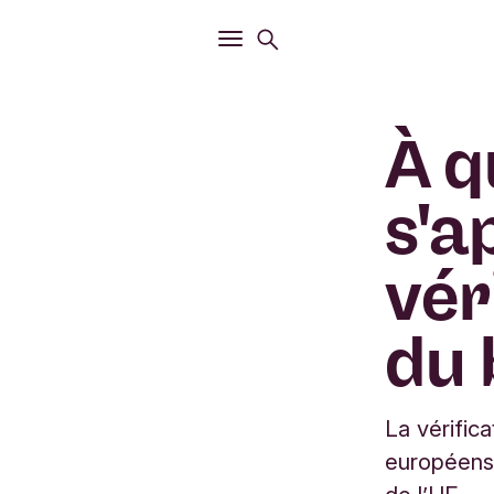
Ouvrir
Menu de recherche
Ouvrir
Menu principal
À q
s'a
vér
du 
La vérific
européens 