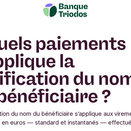
uels paiements
pplique la
ification du no
bénéficiaire ?
ation du nom du bénéficiaire s’applique aux virem
en euros — standard et instantanés — effectué