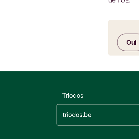
de l’UE.
Oui
Triodos