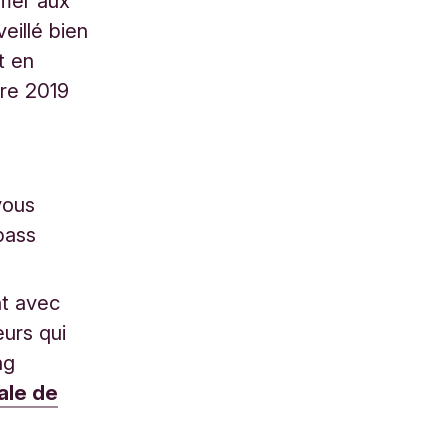
rmer aux
eillé bien
t en
bre 2019
vous
ipass
t avec
eurs qui
ng
ale de