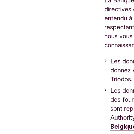
La Banque 
directives
entendu à 
respectant
nous vous 
connaissa
Les don
donnez v
Triodos.
Les don
des four
sont rep
Authority
Belgiqu