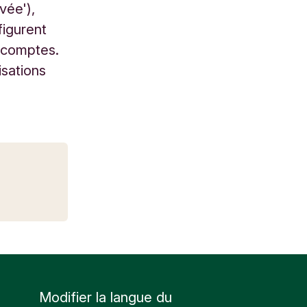
vée'),
figurent
s comptes.
isations
Modifier la langue du