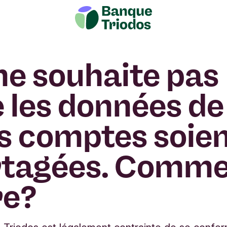
ne souhaite pas
 les données de
 comptes soie
rtagées. Comm
re?