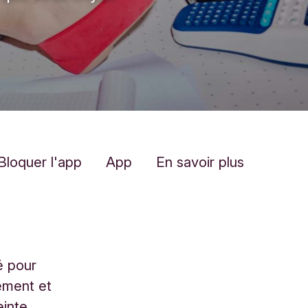
Bloquer l'app
App
En savoir plus
é pour
ement et
einte