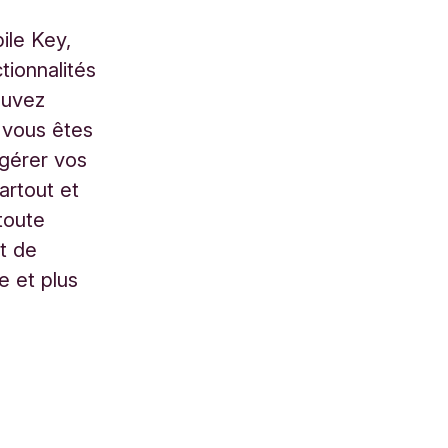
ile Key,
tionnalités
ouvez
 vous êtes
 gérer vos
artout et
toute
ot de
e et plus