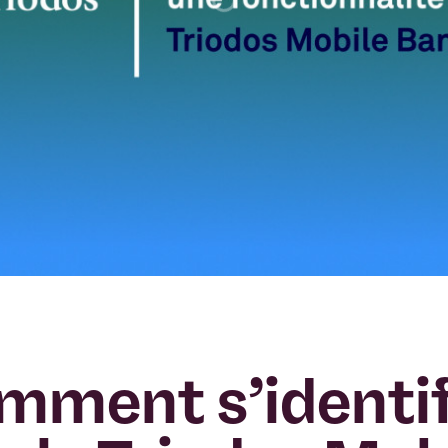
mple, évitez votre date de naissance ou les suit
fres comme 12345).
souhaitez sauver votre code secret à 5 chiffres, 
e à un endroit sûr. Donc pas avec ni dans votre a
vous de toujours vous déconnecter ou fermer l
app lorsque vous avez fini de l’utiliser.
vous utilisez un réseau wifi, assurez-vous que cel
.
laborateurs de la Banque Triodos ne vous deman
otre code secret. Assurez-vous donc de ne jamai
.
mment s’identif