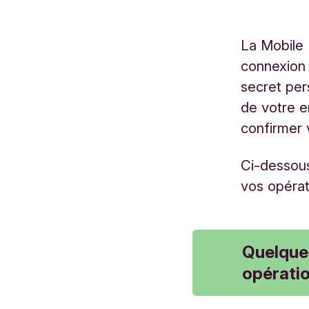
La Mobile 
connexion 
secret per
de votre 
confirmer 
Ci-dessous
vos opérat
Quelques
opératio
Installat