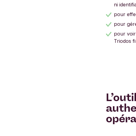
ni identi
pour effe
pour gér
pour voir
Triodos f
L’outi
authe
opéra