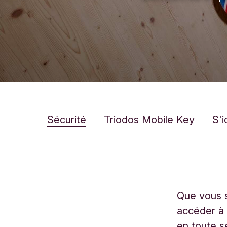
Sécurité
Triodos Mobile Key
S'i
Que vous s
accéder à 
en toute s