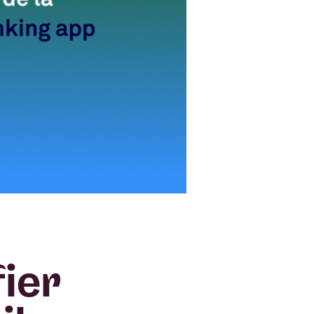
es logiques
alors
ppareil.
a Mobile
ui-ci soit
deront
s le
ier