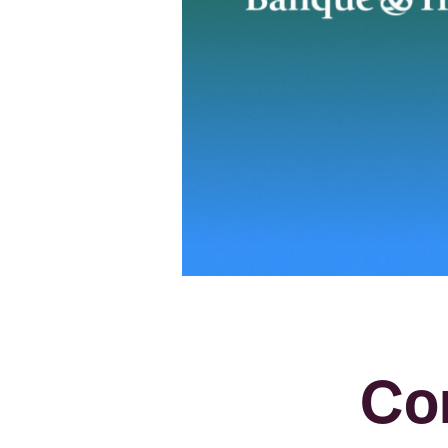
(par exe
de chif
Si vous 
sauvez-l
Assurez-
Banking 
Lorsque 
sécurisé
Les col
jamais v
partager
Co