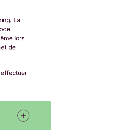
king. La
code
même lors
met de
 effectuer