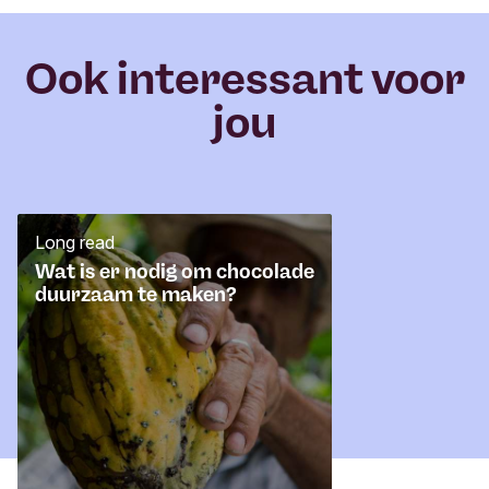
e
r
Ook interessant voor
jou
Long read
Wat is er nodig om chocolade
duurzaam te maken?