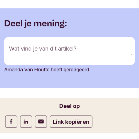
Deel je mening:
R
Wat vind je van dit artikel?
e
a
c
Amanda Van Houtte heeft gereageerd
t
Je naam
i
e
f
o
Jouw e-mailadres
Deel op
r
m
Deel op Facebook
Deel op LinkedIn
Deel op Verstuur per email
Link kopiëren
u
l
i