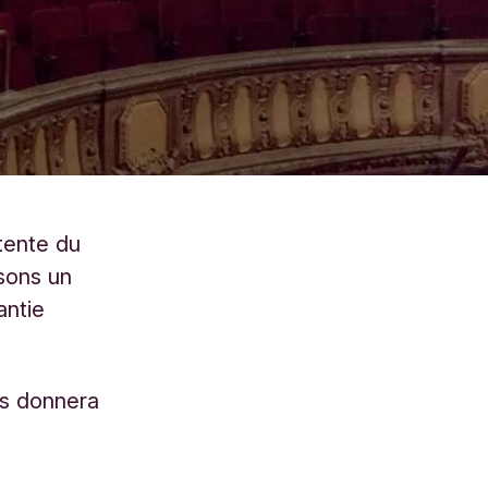
ttente du
sons un
antie
us donnera