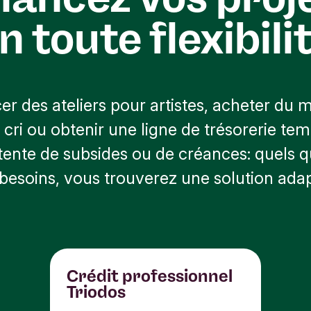
programme Europe créative.
n toute flexibili
er des ateliers pour artistes, acheter du m
 cri ou obtenir une ligne de trésorerie te
ttente de subsides ou de créances: quels q
besoins, vous trouverez une solution ada
Crédit professionnel
Triodos