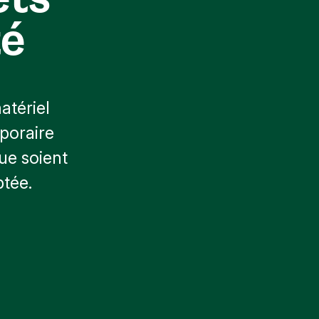
té
atériel
mporaire
ue soient
ptée.