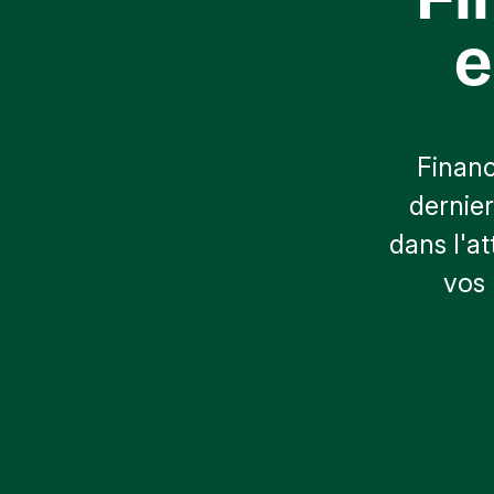
cadre du 
e
Financ
dernier
dans l'a
vos 