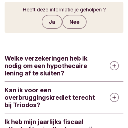
Heeft deze informatie je geholpen ?
Ja
Nee
Feedback verzenden
Welke verzekeringen heb ik
nodig om een hypothecaire
lening af te sluiten?
Kan ik voor een
Brandverzekering: je verzekert de
overbruggingskrediet terecht
eigendom(men) voor de nieuwe herbouwwaarde
bij Triodos?
en voor de gehele werkelijke looptijd van de
lening. Triodos Bank kan jou vragen om de
verzekeringsdekking te verhogen als ze te laag
Ik heb mijn jaarlijks fiscaal
Nee, Triodos Bank niet langer de mogelijkheid om