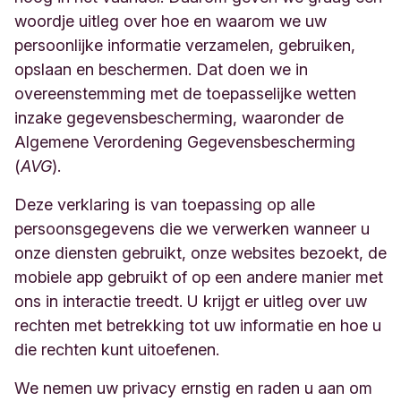
omgeving
(https://banking.triodos.be) gebruiken
woordje uitleg over hoe en waarom we uw
wanneer een cookie wordt geplaatst.
we eenvoudige webstatistieken. Deze informatie is
persoonlijke informatie verzamelen, gebruiken,
alleen binnen Triodos Bank NV opgeslagen en te
Chrome: klik op het sleutelpictogram in de
opslaan en beschermen. Dat doen we in
gebruiken.
rechterbovenhoek en kies 'Opties' -
overeenstemming met de toepasselijke wetten
'Geavanceerde opties' - 'Instellingen voor
inzake gegevensbescherming, waaronder de
content' en klik op ‘cookies’: websites houden
Algemene Verordening Gegevensbescherming
geen gegevens bij en voorkomen dat cookies
(
AVG
).
door derden worden ingesteld.
Deze verklaring is van toepassing op alle
persoonsgegevens die we verwerken wanneer u
onze diensten gebruikt, onze websites bezoekt, de
mobiele app gebruikt of op een andere manier met
ons in interactie treedt. U krijgt er uitleg over uw
rechten met betrekking tot uw informatie en hoe u
die rechten kunt uitoefenen.
We nemen uw privacy ernstig en raden u aan om