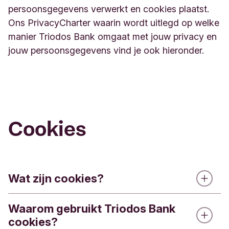
persoonsgegevens verwerkt en cookies plaatst.
Ons PrivacyCharter waarin wordt uitlegd op welke
manier Triodos Bank omgaat met jouw privacy en
jouw persoonsgegevens vind je ook hieronder.
Cookies
Wat zijn cookies?
Waarom gebruikt Triodos Bank
Een cookie is een klein tekstbestand dat door de
cookies?
website die je bezoekt, geplaatst wordt op je