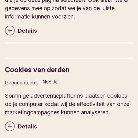
z
gegevens mee op zodat we je van de juiste
i
informatie kunnen voorzien.
j
n
Details
g
C
e
o
s
o
l
k
o
i
Cookies van derden
t
e
e
d
T
Nee
Ja
Geaccepteerd:
n
e
o
e
t
Sommige advertentieplatforms plaatsen cookies
s
a
op je computer zodat wij de effectiviteit van onze
t
i
marketingcampagnes kunnen analyseren.
a
l
a
s
Details
n
C
C
z
o