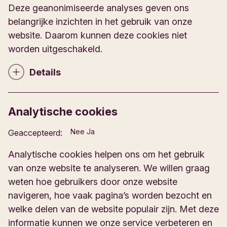
Deze geanonimiseerde analyses geven ons
belangrijke inzichten in het gebruik van onze
website. Daarom kunnen deze cookies niet
worden uitgeschakeld.
Details
C
o
o
Analytische cookies
k
i
T
Nee
Ja
Geaccepteerd:
e
o
e
d
Analytische cookies helpen ons om het gebruik
s
e
van onze website te analyseren. We willen graag
t
t
weten hoe gebruikers door onze website
a
a
navigeren, hoe vaak pagina’s worden bezocht en
a
i
n
welke delen van de website populair zijn. Met deze
l
A
informatie kunnen we onze service verbeteren en
n