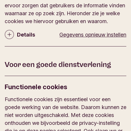
s
ervoor zorgen dat gebruikers de informatie vinden
a
z
l
waarnaar ze op zoek zijn. Hieronder zie je welke
i
y
cookies we hiervoor gebruiken en waarom.
j
t
n
i
Details
Gegevens opnieuw instellen
s
C
g
c
o
e
h
o
s
e
k
l
c
Voor een goede dienstverlening
i
o
o
o
e
t
k
d
e
Functionele cookies
i
e
n
e
t
s
Functionele cookies zijn essentieel voor een
a
:
goede werking van de website. Daarom kunnen ze
i
niet worden uitgeschakeld. Met deze cookies
l
onthouden we bijvoorbeeld de privacy-instelling
s
die je op deze pagina selecteert. Ook slaan we er