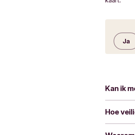
kaart.
Ja
Kan ik m
Hoe veil
Als zakeli
gebruiken 