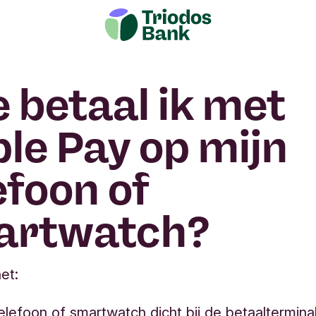
 betaal ik met
le Pay op mijn
efoon of
artwatch?
het:
elefoon of smartwatch dicht bij de betaaltermin