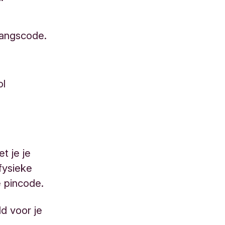
gangscode.
ol
t je je
fysieke
e pincode.
ld voor je