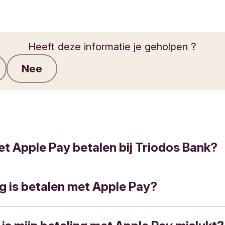
Heeft deze informatie je geholpen ?
Nee
Feedback verzenden
et Apple Pay betalen bij Triodos Bank?
ig is betalen met Apple Pay?
jke klant van Triodos Bank België kun je Apple P
als je aan volgende cumulatieve voorwaarden v