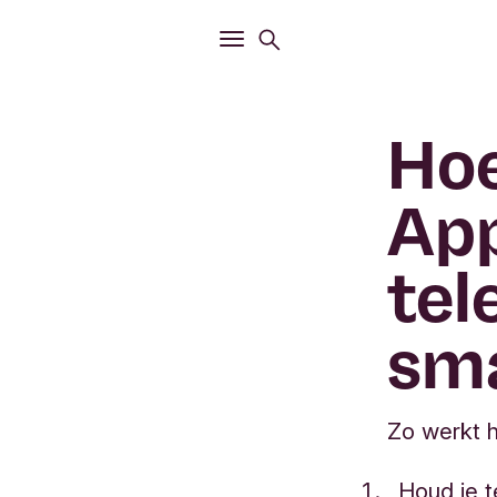
Openen
Zoekmenu
Openen
Hoofdmenu
Hoe
App
tel
sm
Zo werkt 
Houd je t